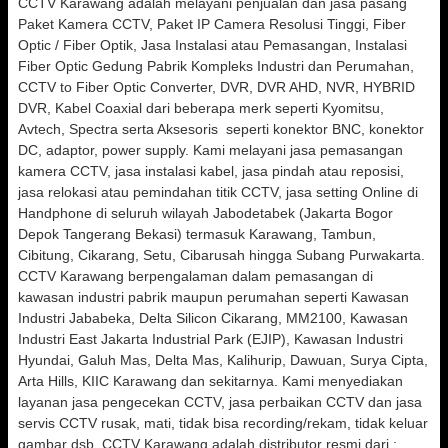
CCTV Karawang adalah melayani penjualan dan jasa pasang
Paket Kamera CCTV, Paket IP Camera Resolusi Tinggi, Fiber
Optic / Fiber Optik, Jasa Instalasi atau Pemasangan, Instalasi
Fiber Optic Gedung Pabrik Kompleks Industri dan Perumahan,
CCTV to Fiber Optic Converter, DVR, DVR AHD, NVR, HYBRID
DVR, Kabel Coaxial dari beberapa merk seperti Kyomitsu,
Avtech, Spectra serta Aksesoris seperti konektor BNC, konektor
DC, adaptor, power supply. Kami melayani jasa pemasangan
kamera CCTV, jasa instalasi kabel, jasa pindah atau reposisi,
jasa relokasi atau pemindahan titik CCTV, jasa setting Online di
Handphone di seluruh wilayah Jabodetabek (Jakarta Bogor
Depok Tangerang Bekasi) termasuk Karawang, Tambun,
Cibitung, Cikarang, Setu, Cibarusah hingga Subang Purwakarta.
CCTV Karawang berpengalaman dalam pemasangan di
kawasan industri pabrik maupun perumahan seperti Kawasan
Industri Jababeka, Delta Silicon Cikarang, MM2100, Kawasan
Industri East Jakarta Industrial Park (EJIP), Kawasan Industri
Hyundai, Galuh Mas, Delta Mas, Kalihurip, Dawuan, Surya Cipta,
Arta Hills, KIIC Karawang dan sekitarnya. Kami menyediakan
layanan jasa pengecekan CCTV, jasa perbaikan CCTV dan jasa
servis CCTV rusak, mati, tidak bisa recording/rekam, tidak keluar
gambar dsb. CCTV Karawang adalah distributor resmi dari :